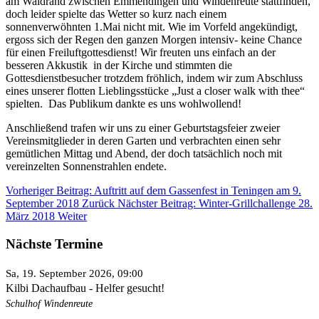
am Waldrand zwischen Emmendingen und Windenreute stattfinden,
doch leider spielte das Wetter so kurz nach einem
sonnenverwöhnten 1.Mai nicht mit. Wie im Vorfeld angekündigt,
ergoss sich der Regen den ganzen Morgen intensiv- keine Chance
für einen Freiluftgottesdienst! Wir freuten uns einfach an der
besseren Akkustik in der Kirche und stimmten die
Gottesdienstbesucher trotzdem fröhlich, indem wir zum Abschluss
eines unserer flotten Lieblingsstücke „Just a closer walk with thee“
spielten. Das Publikum dankte es uns wohlwollend!
Anschließend trafen wir uns zu einer Geburtstagsfeier zweier
Vereinsmitglieder in deren Garten und verbrachten einen sehr
gemütlichen Mittag und Abend, der doch tatsächlich noch mit
vereinzelten Sonnenstrahlen endete.
Vorheriger Beitrag: Auftritt auf dem Gassenfest in Teningen am 9.
September 2018
Zurück
Nächster Beitrag: Winter-Grillchallenge 28.
März 2018
Weiter
Nächste Termine
Sa, 19. September 2026
, 09:00
Kilbi Dachaufbau - Helfer gesucht!
Schulhof Windenreute