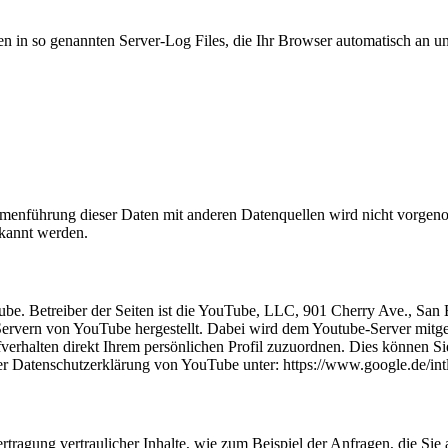
n in so genannten Server-Log Files, die Ihr Browser automatisch an uns
enführung dieser Daten mit anderen Datenquellen wird nicht vorgenom
kannt werden.
Tube. Betreiber der Seiten ist die YouTube, LLC, 901 Cherry Ave., S
Servern von YouTube hergestellt. Dabei wird dem Youtube-Server mitget
erhalten direkt Ihrem persönlichen Profil zuzuordnen. Dies können S
er Datenschutzerklärung von YouTube unter:
https://www.google.de/intl
tragung vertraulicher Inhalte, wie zum Beispiel der Anfragen, die Sie 