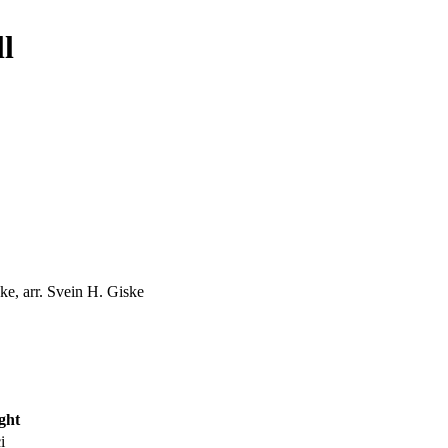
ll
ke, arr. Svein H. Giske
ght
i